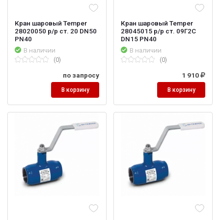
Кран шаровый Temper
Кран шаровый Temper
28020050 р/р ст. 20 DN50
28045015 р/р ст. 09Г2С
PN40
DN15 PN40
В наличии
В наличии
(0)
(0)
по запросу
1 910
В корзину
В корзину